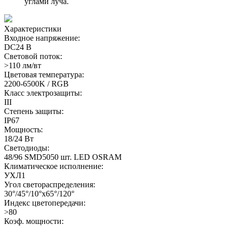
углами луча.
Характеристики
Входное напряжение:
DC24 В
Световой поток:
>110 лм/вт
Цветовая температура:
2200-6500K / RGB
Класс электрозащиты:
III
Степень защиты:
IP67
Мощность:
18/24 Вт
Светодиоды:
48/96 SMD5050 шт. LED OSRAM
Климатическое исполнение:
УХЛ1
Угол светораспределения:
30°/45°/10°x65°/120°
Индекс цветопередачи:
>80
Коэф. мощности: